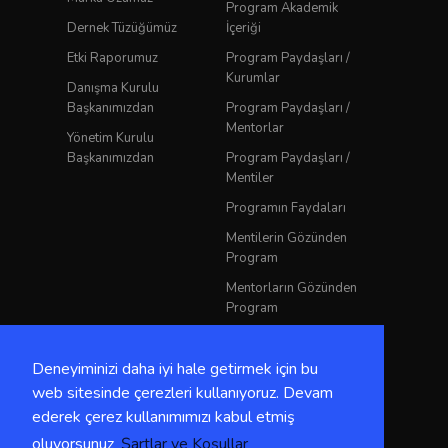
Program Akademik
Dernek Tüzüğümüz
İçeriği
Etki Raporumuz
Program Paydaşları /
Kurumlar
Danışma Kurulu
Başkanımızdan
Program Paydaşları /
Mentorlar
Yönetim Kurulu
Başkanımızdan
Program Paydaşları /
Mentiler
Programın Faydaları
Mentilerin Gözünden
Program
Mentorların Gözünden
Program
YKKD Mentorluk
Rehberi
Deneyiminizi daha iyi hale getirmek için bu
Etik Kodlar
web sitesinde çerezleri kullanıyoruz. Devam
ederek çerez kullanımımızı kabul etmiş
oluyorsunuz
Şartlar ve Koşullar