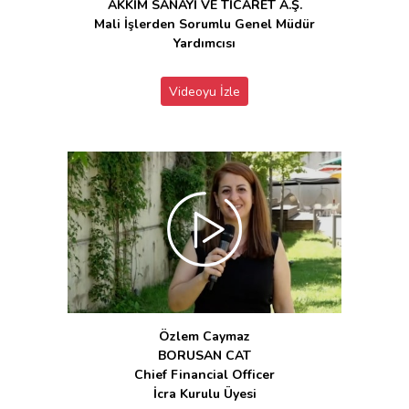
AKKİM SANAYİ VE TİCARET A.Ş.
Mali İşlerden Sorumlu Genel Müdür
Yardımcısı
Videoyu İzle
Özlem Caymaz
BORUSAN CAT
Chief Financial Officer
İcra Kurulu Üyesi