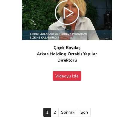
Çiçek Boydaş
Arkas Holding Ortaklı Yapılar
Direktörü
Videoyu İzle
1
(current)
2
Sonraki
Son