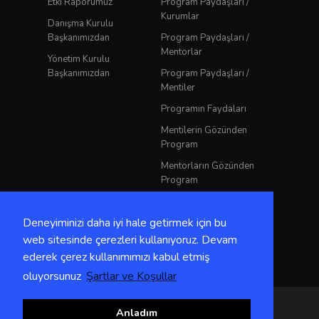
Etki Raporumuz
Program Paydaşları /
Kurumlar
Danışma Kurulu
Başkanımızdan
Program Paydaşları /
Mentorlar
Yönetim Kurulu
Başkanımızdan
Program Paydaşları /
Mentiler
Programın Faydaları
Mentilerin Gözünden
Program
Mentorların Gözünden
Program
YKKD Mentorluk
Rehberi
Deneyiminizi daha iyi hale getirmek için bu
Etik Kodlar
web sitesinde çerezleri kullanıyoruz. Devam
ederek çerez kullanımımızı kabul etmiş
oluyorsunuz
Şartlar ve Koşullar
Copyright 2024 Tüm Hakları Saklıdır.
Anladım