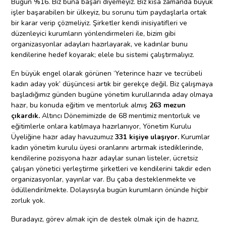
Bugün %16. Biz buna başarı diyemeyiz. Biz kısa zamanda büyük
işler başarabilen bir ülkeyiz, bu sorunu tüm paydaşlarla ortak
bir karar verip çözmeliyiz. Şirketler kendi inisiyatifleri ve
düzenleyici kurumların yönlendirmeleri ile, bizim gibi
organizasyonlar adayları hazırlayarak, ve kadınlar bunu
kendilerine hedef koyarak; elele bu sistemi çalıştırmalıyız.
En büyük engel olarak görünen ‘Yeterince hazır ve tecrübeli
kadın aday yok’ düşüncesi artık bir gerekçe değil. Biz çalışmaya
başladığımız günden bugüne yönetim kurullarında aday olmaya
hazır, bu konuda eğitim ve mentorluk almış
263 mezun
çıkardık.
Altıncı Dönemimizde de 68 mentimiz mentorluk ve
eğitimlerle onlara katılmaya hazırlanıyor, Yönetim Kurulu
Üyeliğine hazır aday havuzumuz
331 kişiye ulaşıyor.
Kurumlar
kadın yönetim kurulu üyesi oranlarını artırmak istediklerinde,
kendilerine pozisyona hazır adaylar sunan listeler, ücretsiz
çalışan yönetici yerleştirme şirketleri ve kendilerini takdir eden
organizasyonlar, yayınlar var. Bu çaba desteklenmekte ve
ödüllendirilmekte. Dolayısıyla bugün kurumların önünde hiçbir
zorluk yok.
Buradayız, görev almak için de destek olmak için de hazırız,