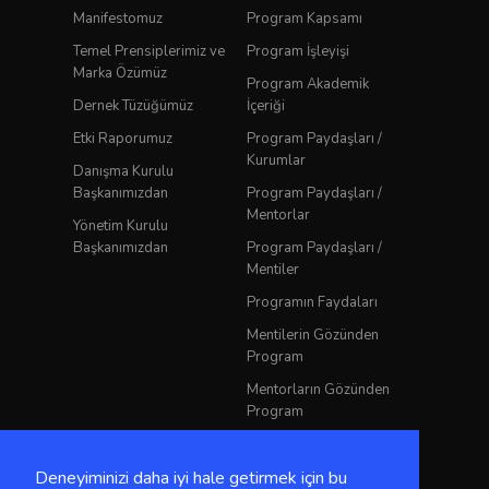
Manifestomuz
Program Kapsamı
Temel Prensiplerimiz ve
Program İşleyişi
Marka Özümüz
Program Akademik
Dernek Tüzüğümüz
İçeriği
Etki Raporumuz
Program Paydaşları /
Kurumlar
Danışma Kurulu
Başkanımızdan
Program Paydaşları /
Mentorlar
Yönetim Kurulu
Başkanımızdan
Program Paydaşları /
Mentiler
Programın Faydaları
Mentilerin Gözünden
Program
Mentorların Gözünden
Program
YKKD Mentorluk
Rehberi
Deneyiminizi daha iyi hale getirmek için bu