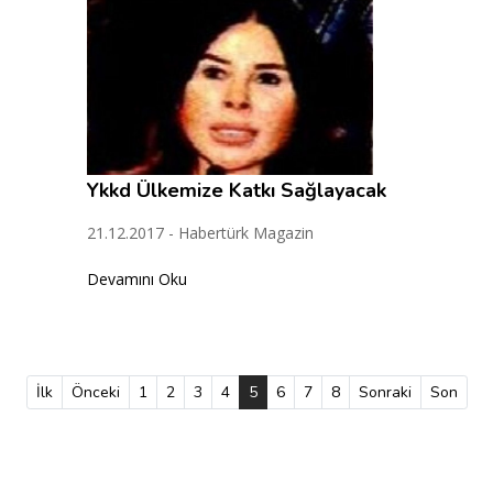
Ykkd Ülkemize Katkı Sağlayacak
21.12.2017 - Habertürk Magazin
Devamını Oku
İlk
Önceki
1
2
3
4
5
(current)
6
7
8
Sonraki
Son