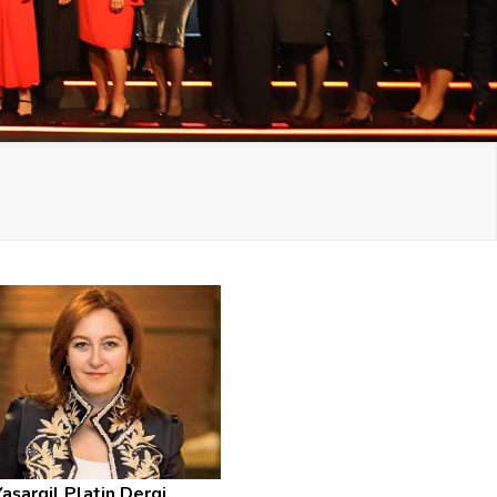
aşargil Platin Dergi