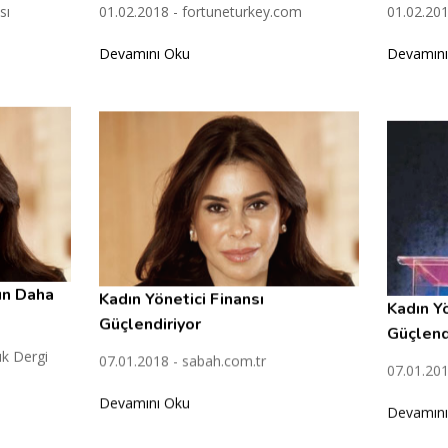
sı
01.02.2018 - fortuneturkey.com
01.02.201
Devamını Oku
Devamını
ün Daha
Kadın Yönetici Finansı
Kadın Yö
Güçlendiriyor
Güçlend
ık Dergi
07.01.2018 - sabah.com.tr
07.01.201
Devamını Oku
Devamını