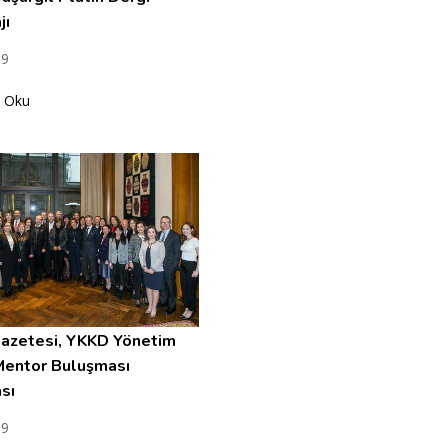
jı
19
 Oku
azetesi, YKKD Yönetim
Mentor Buluşması
sı
19