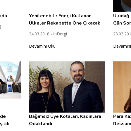
ada
Yenilenebilir Enerji Kullanan
Uludağ 
Ülkeler Rekabette Öne Çıkacak
Gün Son
)
24.03.2018 - İnDergi
23.03.20
Devamını Oku
Devamını
nde
Bağımsız Üye Kotaları, Kadınlara
Para Ka
ıldı.
Odaklandı
Ressam 