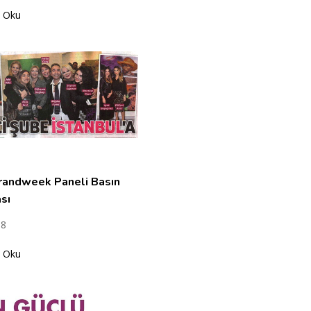
 Oku
andweek Paneli Basın
sı
18
 Oku