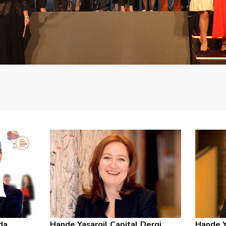
da
Hande Yaşargil Capital Dergi
Hande Y