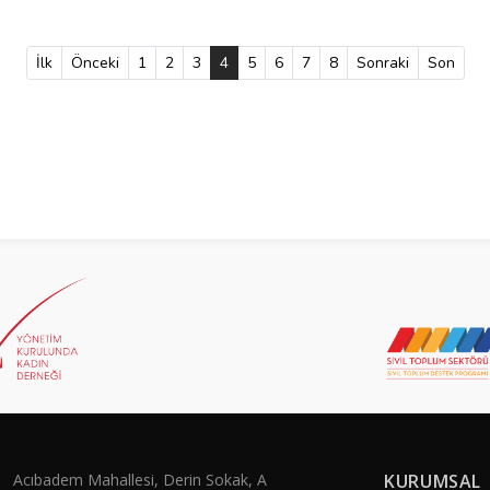
İlk
Önceki
1
2
3
4
(current)
5
6
7
8
Sonraki
Son
Acıbadem Mahallesi, Derin Sokak, A
KURUMSAL