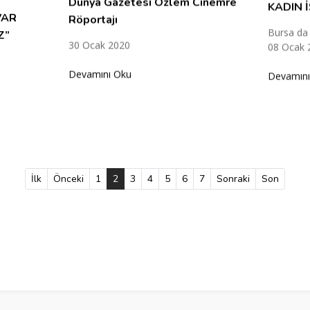
Dünya Gazetesi Özlem Cinemre
KADIN İ
VAR
Röportajı
Bursa da
Z”
08 Ocak 
30 Ocak 2020
Devamını
Devamını Oku
İlk
Önceki
1
2
(current)
3
4
5
6
7
Sonraki
Son