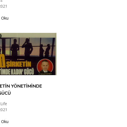
ss
2021
 Oku
KETİN YÖNETİMİNDE
GÜCÜ
Life
2021
 Oku