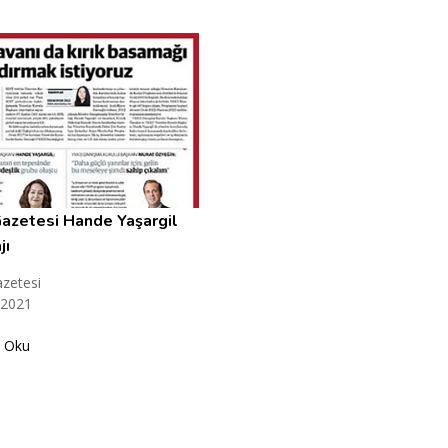
azetesi Hande Yaşargil
jı
zetesi
 2021
 Oku