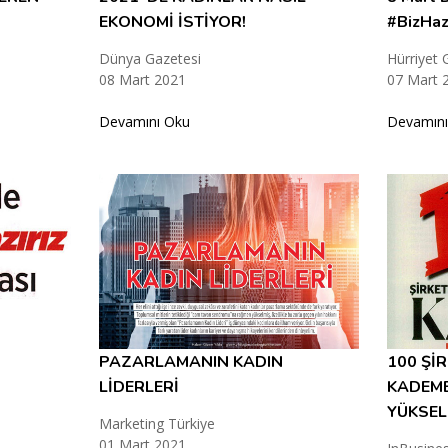
EKONOMİ İSTİYOR!
#BizHaz
Dünya Gazetesi
Hürriyet 
08 Mart 2021
07 Mart 
Devamını Oku
Devamını
PAZARLAMANIN KADIN
100 Şİ
LİDERLERİ
KADEME
YÜKSEL
Marketing Türkiye
01 Mart 2021