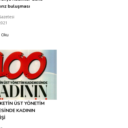
ırız buluşması
Gazetesi
2021
 Oku
RKETİN ÜST YÖNETİM
SİNDE KADININ
İŞİ