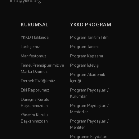
info@ykkd.org
KURUMSAL
YKKD PROGRAMI
YKKD Hakkında
Program Tanıtım Filmi
Tarihçemiz
Program Tanımı
Manifestomuz
Program Kapsamı
Temel Prensiplerimiz ve
Program İşleyişi
Marka Özümüz
Program Akademik
Dernek Tüzüğümüz
İçeriği
Etki Raporumuz
Program Paydaşları /
Kurumlar
Danışma Kurulu
Başkanımızdan
Program Paydaşları /
Mentorlar
Yönetim Kurulu
Başkanımızdan
Program Paydaşları /
Mentiler
Programın Faydaları