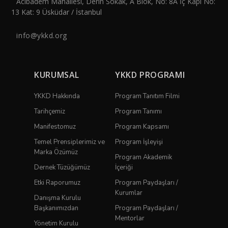
Acıbadem Mahallesi, Derin Sokak, A Blok, No: 8A İç Kapı No:
13 Kat: 9 Üsküdar / İstanbul
info@ykkd.org
KURUMSAL
YKKD PROGRAMI
YKKD Hakkında
Program Tanıtım Filmi
Tarihçemiz
Program Tanımı
Manifestomuz
Program Kapsamı
Temel Prensiplerimiz ve
Program İşleyişi
Marka Özümüz
Program Akademik
Dernek Tüzüğümüz
İçeriği
Etki Raporumuz
Program Paydaşları /
Kurumlar
Danışma Kurulu
Başkanımızdan
Program Paydaşları /
Mentorlar
Yönetim Kurulu