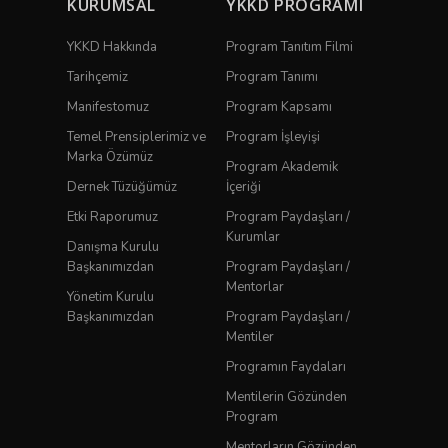
KURUMSAL
YKKD PROGRAMI
YKKD Hakkında
Program Tanıtım Filmi
Tarihçemiz
Program Tanımı
Manifestomuz
Program Kapsamı
Temel Prensiplerimiz ve
Program İşleyişi
Marka Özümüz
Program Akademik
Dernek Tüzüğümüz
İçeriği
Etki Raporumuz
Program Paydaşları /
Kurumlar
Danışma Kurulu
Başkanımızdan
Program Paydaşları /
Mentorlar
Yönetim Kurulu
Başkanımızdan
Program Paydaşları /
Mentiler
Programın Faydaları
Mentilerin Gözünden
Program
Mentorların Gözünden