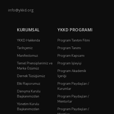
info@ykkd.org
KURUMSAL
YKKD PROGRAMI
YKKD Hakkında
Program Tanıtım Filmi
Tarihçemiz
Program Tanımı
Manifestomuz
Program Kapsamı
Temel Prensiplerimiz ve
Program İşleyişi
Marka Özümüz
Program Akademik
Dernek Tüzüğümüz
İçeriği
Etki Raporumuz
Program Paydaşları /
Kurumlar
Danışma Kurulu
Başkanımızdan
Program Paydaşları /
Mentorlar
Yönetim Kurulu
Başkanımızdan
Program Paydaşları /